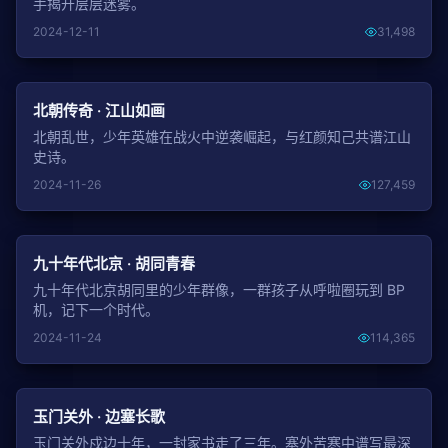
手揭开层层迷雾。
2024-12-11
31,498
NEW
北朝传奇 · 江山如画
北朝乱世，少年英雄在战火中逆袭崛起，与红颜知己共谱江山
史诗。
2024-11-26
127,459
NEW
九十年代北京 · 胡同青春
九十年代北京胡同里的少年群像，一群孩子从呼啦圈玩到 BP
机，记下一个时代。
2024-11-24
114,365
NEW
玉门关外 · 边塞长歌
玉门关外戍边十年，一封家书走了三年。塞外苦寒中谱写最深