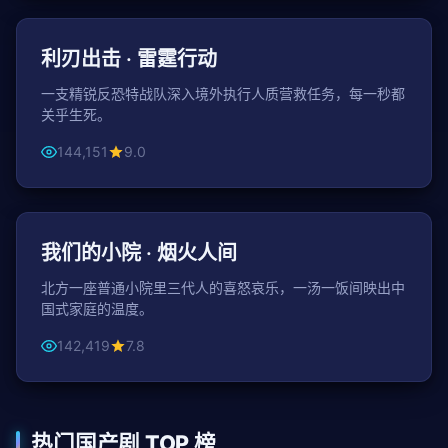
动作
利刃出击 · 雷霆行动
一支精锐反恐特战队深入境外执行人质营救任务，每一秒都
关乎生死。
144,151
9.0
49分钟 / 集
家庭
我们的小院 · 烟火人间
北方一座普通小院里三代人的喜怒哀乐，一汤一饭间映出中
国式家庭的温度。
142,419
7.8
热门国产剧 TOP 榜