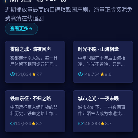
近期播放量最高的口碑爆款国产剧，海量正版资源免
费高清在线追剧
查看更多
50:54
45:46
悬疑
爱情
雾隐之城 · 暗夜回声
时光不晚 · 山海相逢
雾都连环杀人案，每一具
中学同窗在十年后山海相
尸体留下相同诡异符号。
逢，时光不曾晚，只是用
一段尘封过往被强行掀
了另一种方式重新走到彼
151,634
7.7
148,754
9.6
开。
此身边。
99:13
99:56
战争
都市
铁血东征 · 不归之路
城市之光 · 一夜未眠
中国远征军入缅作战的悲
城市霓虹下，一桩夜间事
壮历史，铁血之路上每一
件让陌生人成为命运共同
步都是用生命铺就。
体。一夜无眠，照亮城市
147,924
8.2
146,383
8.7
暗面。
99:31
49:07