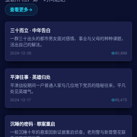
查看更多
NEW
三十而立 · 中年告白
一群三十出头的都市男女面对感情、事业与父母的种种课题，
活出自己的解法。
2024-12-26
80,899
NEW
平津往事 · 英雄归处
平津战役期间一户普通人家与几位地下党员的隐秘往来，平凡
处见英雄气。
2024-12-17
95,475
NEW
沉睡的密码 · 罪案重启
一桩沉睡十年的悬案因新证据重启侦查，老刑警与新晋警花联