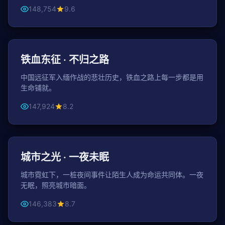
148,754
9.6
122分钟
战争
铁血东征 · 不归之路
中国远征军入缅作战的悲壮历史，铁血之路上每一步都是用
生命铺就。
147,924
8.2
156分钟
都市
城市之光 · 一夜未眠
城市霓虹下，一桩夜间事件让陌生人成为命运共同体。一夜
无眠，照亮城市暗面。
146,383
8.7
151分钟