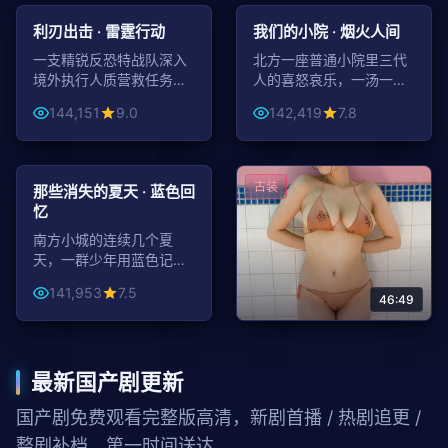
动作
家庭
利刃出击 · 雷霆行动
我们的小院 · 烟火人间
一支精锐反恐特战队深入
北方一座普通小院里三代
境外执行人质营救任务，
人的喜怒哀乐，一汤一饭
每一秒都关乎生死。
间映出中国式家庭的温
144,151
9.0
142,419
7.8
度。
98:08
青春
古装
那些消失的夏天 · 蓝色回
忆
南方小城的连续几个夏
天，一群少年用蓝色记忆
缝合彼此的成长。
141,953
7.5
46:49
江南书院 · 才子佳人
江南古镇书院之内，几位
最新国产剧更新
少年才子与窈窕佳人之间
的诗意青春。
国产剧免费观看完整版高清，新剧首播 / 热剧追更 /
141,771
9.1
整剧补档，第一时间送达